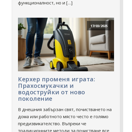
функционалност, но и […]
17/03/2025
Керхер променя играта:
Прахосмукачки и
водоструйки от ново
поколение
В днешния забързан свят, почистването на
дома или работното място често е голямо
предизвикателство. Въпреки че
традиционните методи за почистване все