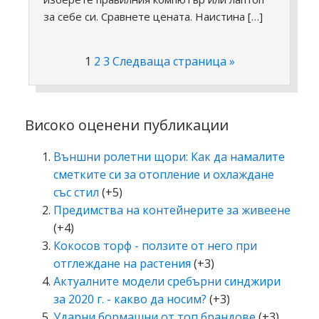
за себе си. Сравнете цената. Наистина […]
1
2
3
Следваща страница »
Високо оценени публикации
Външни ролетни щори: Как да намалите
сметките си за отопление и охлаждане
със стил
(+5)
Предимства на контейнерите за живеене
(+4)
Кокосов торф - ползите от него при
отглеждане на растения
(+3)
Актуалните модели сребърни синджири
за 2020 г. - какво да носим?
(+3)
Ударни бормашни от топ брандове
(+3)