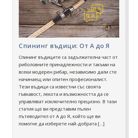
Спининг въдици: От А до Я
Спининг въдиците са задължителна част от
риболовните принадлежности и такъми на
всеки модерен рибар, независимо дали сте
начинаещ или опитен професионалист.
Тези въдици са известни със своята
гъвкавост, лекота и възможността да се
управляват изключително прецизно. В тази
статия ще ви представим пълен
пътеводител от А до Я, който ще ви
помогне да изберете най-добрата […]