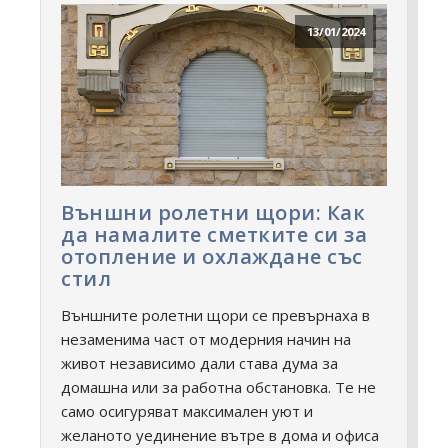
13/01/2024
Външни ролетни щори: Как
да намалите сметките си за
отопление и охлаждане със
стил
Външните ролетни щори се превърнаха в
незаменима част от модерния начин на
живот независимо дали става дума за
домашна или за работна обстановка. Те не
само осигуряват максимален уют и
желаното уединение вътре в дома и офиса