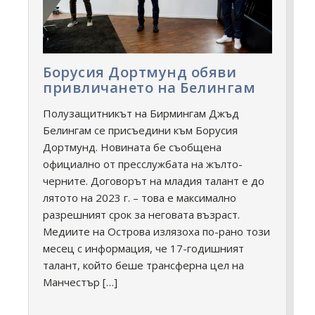
Борусия Дортмунд обяви
привличането на Белингам
Полузащитникът на Бирмингам Джъд
Белингам се присъедини към Борусия
Дортмунд. Новината бе съобщена
официално от пресслужбата на жълто-
черните. Договорът на младия талант е до
лятото на 2023 г. – това е максимално
разрешният срок за неговата възраст.
Медиите на Острова излязоха по-рано този
месец с информация, че 17-годишният
талант, който беше трансферна цел на
Манчестър […]