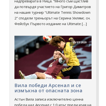
надпреварата в Ница. “Много съм щастлив
да потвърдя участието на Григор Димитров
на нашия турнир “Ultimate Tennis Showdown
2” сподели треньорът на Серина Уилямс. сн.
Фейсбук Първото издание на Ultimate […]
23/07/2020
Вила победи Арсенал и се
измъкна от опасната зона
Астън Вила записа изключително ценна
победа над Арсенал с 1:0 кръг преди края на