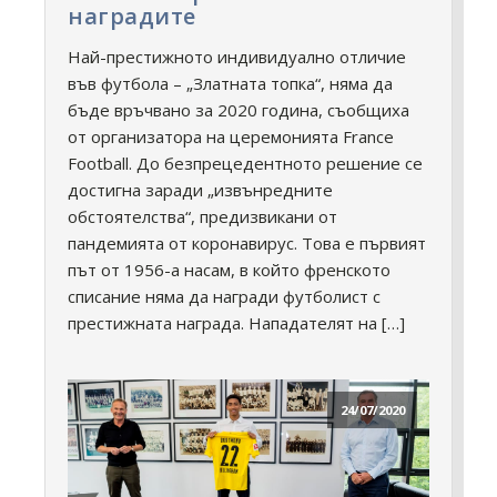
наградите
Най-престижното индивидуално отличие
във футбола – „Златната топка“, няма да
бъде връчвано за 2020 година, съобщиха
от организатора на церемонията France
Football. До безпрецедентното решение се
достигна заради „извънредните
обстоятелства“, предизвикани от
пандемията от коронавирус. Това е първият
път от 1956-а насам, в който френското
списание няма да награди футболист с
престижната награда. Нападателят на […]
24/07/2020