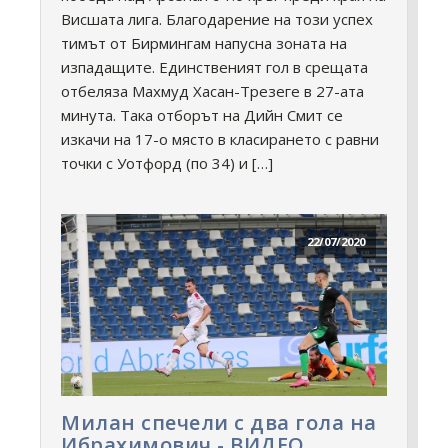
Висшата лига. Благодарение на този успех
тимът от Бирмингам напусна зоната на
изпадащите. Единственият гол в срещата
отбеляза Махмуд Хасан-Трезеге в 27-ата
минута. Така отборът на Дийн Смит се
изкачи на 17-о място в класирането с равни
точки с Уотфорд (по 34) и […]
22/07/2020
Милан спечели с два гола на
Ибрахимович - ВИДЕО