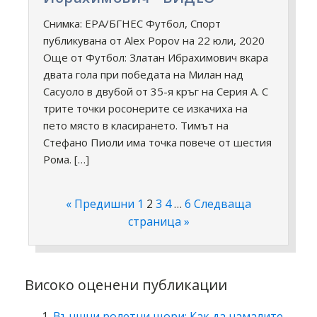
Снимка: ЕРА/БГНЕС Футбол, Спорт
публикувана от Alex Popov на 22 юли, 2020
Още от Футбол: Златан Ибрахимович вкара
двата гола при победата на Милан над
Сасуоло в двубой от 35-я кръг на Серия А. С
трите точки росонерите се изкачиха на
пето място в класирането. Тимът на
Стефано Пиоли има точка повече от шестия
Рома. […]
« Предишни
1
2
3
4
…
6
Следваща
страница »
Високо оценени публикации
Външни ролетни щори: Как да намалите