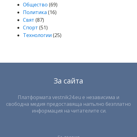
Общество
(69)
Политика
(16)
Свят
(87)
Спорт
(51)
Технологии
(25)
За сайта
Платформата vestnik24.eu е независима и
свободна медия предоставяща напълно безплатно
информация на читателите си.