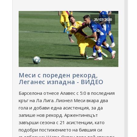
25/07/2020
Меси с пореден рекорд,
Леганес изпадна - ВИДЕО
Барселона отнесе Алавес с 5:0 в последния
кръг на Ла Лига. Лионел Меси вкара два
гола и добави една асистенция, за да
запише нов рекорд. Аржентинецът
завърши сезона с 21 асистенции, като
подобри постижението на бившия си
съотборник Шави. Освен това той спечели