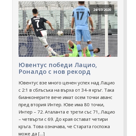
24/07/2020
Ювентус победи Лацио,
Роналдо с нов рекорд
Ювентус взе много ценен успех над Лацио
с 2:1 в сблъсъка на върха от 34-я кръг. Така
бианконерите вече имат осем точки аванс
пред втория Интер. Юве има 80 точки,
Интер – 72. Аталанта е трети със 71, Лацио
– четвърти с 69. До края остават четири
кръга. Това означава, че Старата госпожа
може да […]