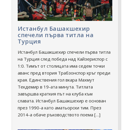
Истанбул Башакшехир
спечели първа титла на
Турция
Истанбул Башакшехир спечели първа титла
на Турция след победа над Кайзериспор с
1:0. Тимът от столицата има седем точки
аванс пред втория Трабзонспор кръг преди
края. Единствения гол вкара Махмут
Текдемир в 19-ата минута. Титлата
завършва краткия път на клуба към
славата. Истанбул Башакшехир е основан
през 1990-а като аматьорски тим. През
2014-а обаче ръководството поема […]