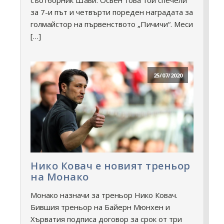
за 7-и път и четвърти пореден наградата за
голмайстор на първенството „Пичичи“. Меси
[…]
25/07/2020
Нико Ковач е новият треньор
на Монако
Монако назначи за треньор Нико Ковач.
Бившия треньор на Байерн Мюнхен и
Хърватия подписа договор за срок от три