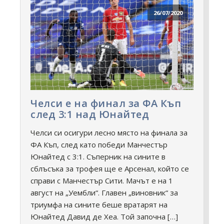
26/07/2020
Челси е на финал за ФА Къп
след 3:1 над Юнайтед
Челси си осигури лесно място на финала за
ФА Къп, след като победи Манчестър
Юнайтед с 3:1. Съперник на сините в
сблъсъка за трофея ще е Арсенал, който се
справи с Манчестър Сити. Мачът е на 1
август на „Уембли“. Главен „виновник“ за
триумфа на сините беше вратарят на
Юнайтед Давид де Хеа. Той започна […]