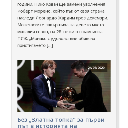
години. Нико Ковач ще замени уволнения
Роберт Морено, който пък от своя страна
наследи Леонардо Жардим през декември.
Монегаските завършиха на девето място
миналия сезон, на 28 точки от шампиона
ПСЖ. „Монако с удоволствие обявява
пристигането […]
24/07/2020
Без „Златна топка“ за първи
път в историята на