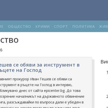
ВЕ
ОБЩЕСТВО
КРИМИ
СПОРТ
ПОЛИТИКА
ЖИВ
ство
 6
Ви
ешев се обяви за инструмент в
ъцете на Господ
авният прокурор Иван Гешев се обяви са
струмент в ръцете на Господ в интервю,
бликувано днес от сайта epicenter.bg. До това
озрение началникът на държавното обвинение
ига, разсъждавайки по въпроса дали е убеден в
авотата си, когато постъпва по един или друг