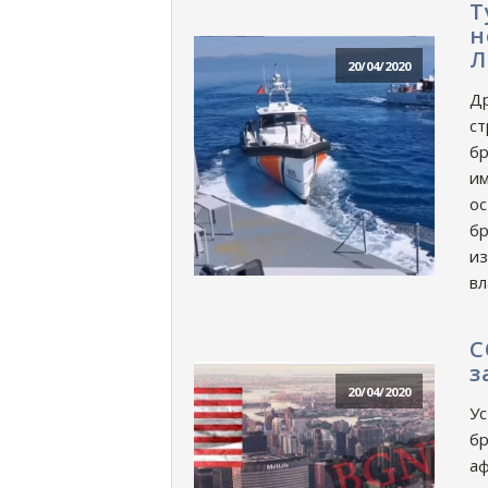
Т
н
Л
20/04/2020
Др
ст
бр
им
ос
бр
из
вл
C
з
20/04/2020
Ус
бр
аф