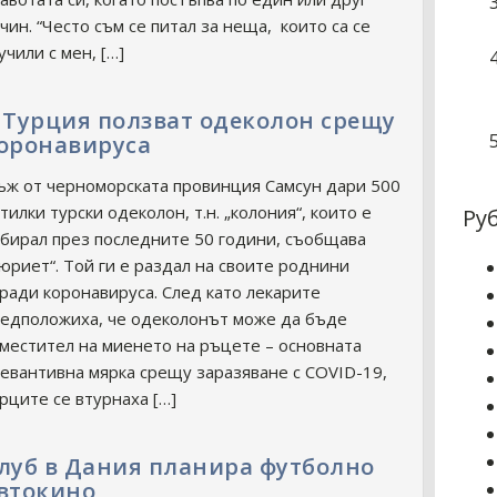
чин. “Често съм се питал за неща, които са се
учили с мен, […]
 Турция ползват одеколон срещу
оронавируса
ж от черноморската провинция Самсун дари 500
тилки турски одеколон, т.н. „колония“, които е
Ру
бирал през последните 50 години, съобщава
юриет“. Той ги е раздал на своите роднини
ради коронавируса. След като лекарите
едположиха, че одеколонът може да бъде
местител на миенето на ръцете – основната
евантивна мярка срещу заразяване с COVID-19,
рците се втурнаха […]
луб в Дания планира футболно
втокино