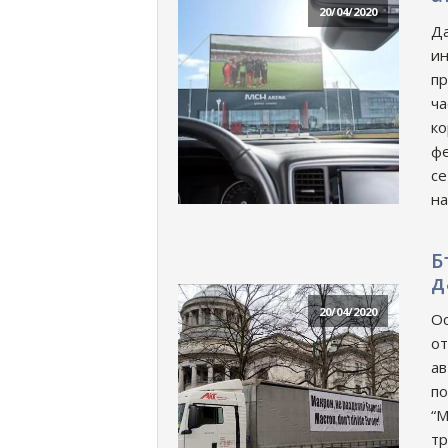
20/04/2020
Да
ин
пр
ча
ко
фе
се
на
Б
д
20/04/2020
Ос
от
ав
по
“М
тр