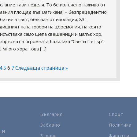
слание тази неделя. То бе излъчено наживо от
азния площад във Ватикана – безпрецедентно
битие в свят, белязан от изолация. 83-
дишният папа говори на церемония, на която
исъстваха само шепа свещеници и малък хор,
зпръснат в огромната базилика “Свети Петър”.
а много хора това […]
4
5
6
7
Следваща страница »
България
Спорт
Забавно
Политика
 и
Здраве
Животни