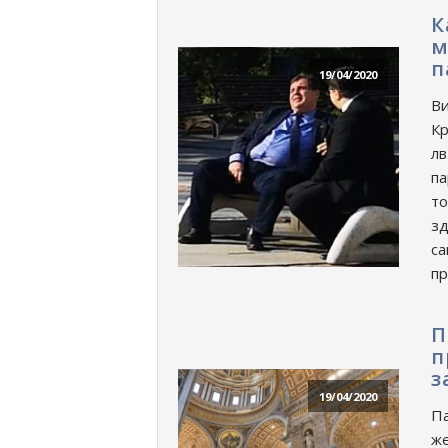
К
м
п
19/04/2020
Ви
Кр
лв
па
то
зд
са
пр
П
п
з
19/04/2020
Па
же