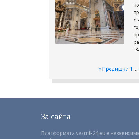
по
пр
съ
го
пр
ра
“З
« Предишни
1
…
За сайта
Платформата vestnik24.eu е независима