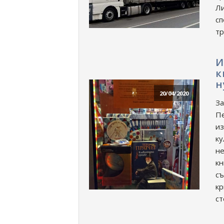
Ли
сп
тр
И
к
н
20/04/2020
За
Пе
из
ку
не
кн
съ
кр
ст