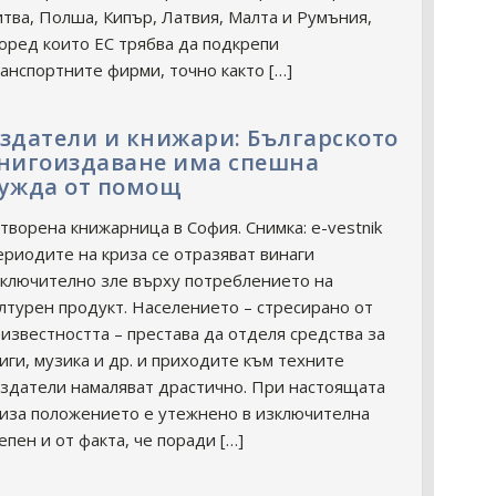
тва, Полша, Кипър, Латвия, Малта и Румъния,
оред които ЕС трябва да подкрепи
анспортните фирми, точно както […]
здатели и книжари: Българското
нигоиздаване има спешна
ужда от помощ
творена книжарница в София. Снимка: e-vestnik
риодите на криза се отразяват винаги
ключително зле върху потреблението на
лтурен продукт. Населението – стресирано от
известността – престава да отделя средства за
иги, музика и др. и приходите към техните
здатели намаляват драстично. При настоящата
иза положението е утежнено в изключителна
епен и от факта, че поради […]