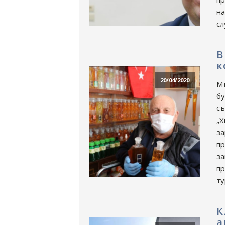
на
сл
В
к
20/04/2020
Мъ
бу
съ
„Х
за
пр
за
пр
ту
К
а