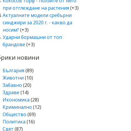
Кокосов торф - ползите от него
при отглеждане на растения
(+3)
Актуалните модели сребърни
синджири за 2020 г. - какво да
носим?
(+3)
Ударни бормашни от топ
брандове
(+3)
брики новини
България
(89)
Животни
(10)
Забавно
(20)
Здраве
(14)
Икономика
(28)
Криминално
(12)
Общество
(69)
Политика
(16)
Свят
(87)