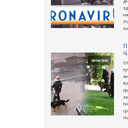
дн
зд
на
Ло
по
П
ц
20/04/2020
Сп
ку
Ак
бл
пр
за
по
ср
На