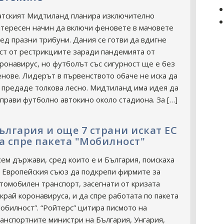
тският Мидтиланд планира изключително
тересен начин да включи феновете в мачовете
ед празни трибуни. Дания се готви да вдигне
ст от рестрикциите заради пандемията от
ронавирус, но футболът със сигурност ще е без
нове. Лидерът в първенството обаче не иска да
 предаде толкова лесно. Мидтиланд има идея да
прави футболно автокино около стадиона. За […]
ългария и още 7 страни искат ЕС
а спре пакета "Мобилност"
ем държави, сред които е и България, поискаха
 Европейския съюз да подкрепи фирмите за
томобилен транспорт, засегнати от кризата
край коронавируса, и да спре работата по пакета
обилност”. “Ройтерс” цитира писмото на
анспортните министри на България, Унгария,