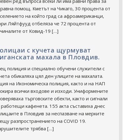
евен ред въпроса всеки ли има равни права за
равна помощ. Кметът на Чикаго, 30 процента от
селението на който град са афроамериканци,
ри Ляйтфууд отбеляза че 72 процента от
чиналите от Ковид-19 […]
олицаи с кучета щурмуват
иганската махала в Пловдив.
ец полиция и специално обучени служители с
чета обикаляха цял ден улиците на махалата.
ция на Икономическа полиция, както и на НАП
окира всички входове и изходи. Униформените
оверяваха търговските обекти, както и сигнали
 работещи кафенета. 155 акта съставиха днес
лицаите в Пловдив за неспазване на мерките
ещу разпространението на COVID 19.
рушителите трябва […]