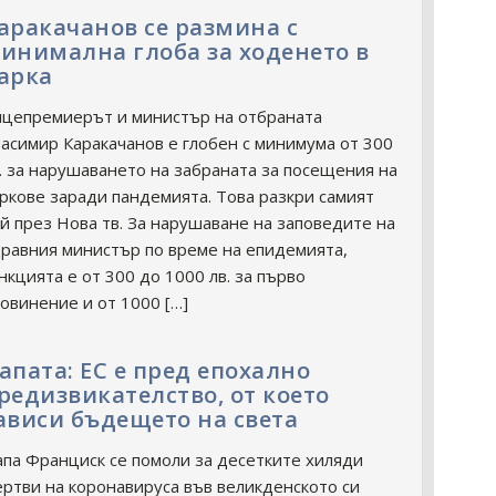
аракачанов се размина с
инимална глоба за ходенето в
арка
цепремиерът и министър на отбраната
асимир Каракачанов е глобен с минимума от 300
. за нарушаването на забраната за посещения на
ркове заради пандемията. Това разкри самият
й през Нова тв. За нарушаване на заповедите на
равния министър по време на епидемията,
нкцията е от 300 до 1000 лв. за първо
овинение и от 1000 […]
апата: ЕС е пред епохално
редизвикателство, от което
ависи бъдещето на света
па Франциск се помоли за десетките хиляди
ртви на коронавируса във великденското си