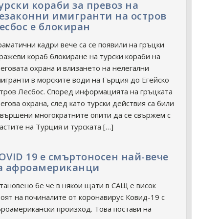
урски кораби за превоз на
езаконни имигранти на остров
есбос е блокиран
аматични кадри вече са се появили на гръцки
ражеви кораб блокиране на турски кораби на
еговата охрана и влизането на нелегални
игранти в морските води на Гърция до Егейско
тров Лесбос. Според информацията на гръцката
егова охрана, след като турски действия са били
вършени многократните опити да се свържем с
астите на Турция и турската […]
OVID 19 е смъртоносен най-вече
а афроамериканци
тановено бе че в някои щати в САЩ е висок
оят на починалите от коронавирус Ковид-19 с
роамерикански произход. Това постави на