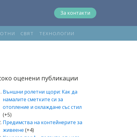
За контакти
ОТНИ
СВЯТ
ТЕХНОЛОГИИ
соко оценени публикации
Външни ролетни щори: Как да
намалите сметките си за
отопление и охлаждане със стил
(+5)
Предимства на контейнерите за
живеене
(+4)