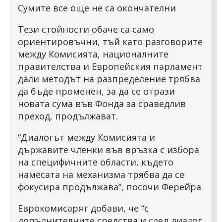
Сумите все още не са окончателни
Тези стойности обаче са само
ориентировъчни, тъй като разговорите
между Комисията, националните
правителства и Европейския парламент
дали методът на разпределение трябва
да бъде променен, за да се отрази
новата сума във Фонда за сраведлив
преход, продължават.
“Диалогът между Комисията и
държавите членки във връзка с избора
на специфичните области, където
намесата на механизма трябва да се
фокусира продължава”, посочи Ферейра.
Еврокомисарят добави, че “с
допълнителните средства и след диалог