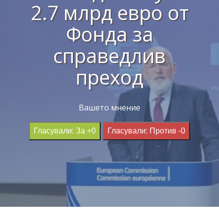
2.7 млрд евро от
Фонда за
справедлив
преход
Вашето мнение
Гласували: За +0
Гласували: Против -0