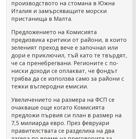
производството на стомана в Южна
Италия и замърсяващите морски
пристанища в Малта.
Предложението на Комисията
предизвика критики от райони, в които
зеленият преход вече е започнал или
дори е приключил, тъй като те твърдят,
че са пренебрегвани. Регионите с по-
ниски доходи се оплакват, че фондът
трябва да се използва само за райони с
тежки въглеродни емисии.
Увеличението на размера на ФСП се
очакваше още когато Комисията
предложи първия си план в размер на
7,5 милиарда евро. През февруари
правителствата се разделиха на два
лагера по време на преговорите за