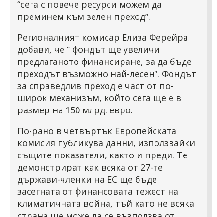
“сега с повече ресурси можем да
преминем към зелен преход”.
Регионалният комисар Елиза Ферейра
добави, че ” фондът ще увеличи
предлаганото финансиране, за да бъде
преходът възможно най-лесен”. Фондът
за справедлив преход е част от по-
широк механизъм, който сега ще е в
размер на 150 млрд. евро.
По-рано в четвъртък Европейската
комисия публикува данни, използвайки
същите показатели, както и преди. Те
демонстрират как всяка от 27-те
държави-членки на ЕС ще бъде
засегната от финансовата тежест на
климатичната война, тъй като не всяка
страна ще може да се възползва от