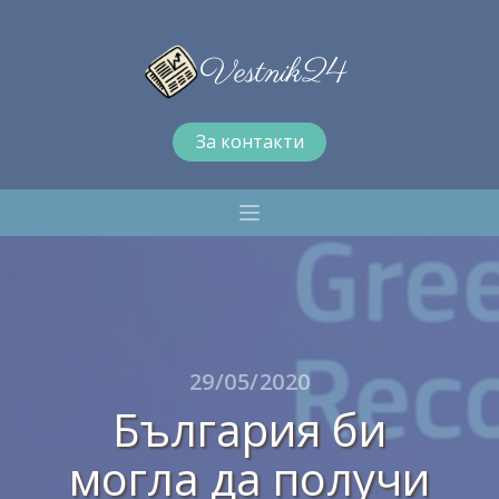
За контакти
29/05/2020
България би
могла да получи