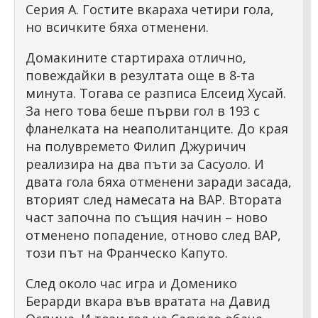
Серия А. Гостите вкараха четири гола,
но всичките бяха отменени.
Домакините стартираха отлично,
повеждайки в резултата още в 8-та
минута. Тогава се разписа Елсеид Хусай.
За него това беше първи гол в 193 с
фланелката на неаполитанците. До края
на полувремето Филип Джуричич
реализира на два пъти за Сасуоло. И
двата гола бяха отменени заради засада,
вторият след намесата на ВАР. Втората
част започна по същия начин – ново
отменено попадение, отново след ВАР,
този път на Франческо Капуто.
След около час игра и Доменико
Берарди вкара във вратата на Давид