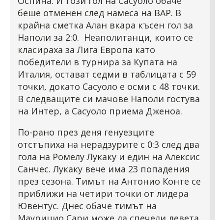
Оспина. И този гол на Сасуоло обаче
беше отменен след намеса на ВАР. В
крайна сметка Алан вкара късен гол за
Наполи за 2:0. Неаполитанци, които се
класираха за Лига Европа като
победители в турнира за Купата на
Италия, остават седми в таблицата с 59
точки, докато Сасуоло е осми с 48 точки.
В следващите си мачове Наполи гостува
на Интер, а Сасуоло приема Дженоа.
По-рано през деня генуезците
отстъпиха на нерадзурите с 0:3 след два
гола на Ромелу Лукаку и един на Алексис
Санчес. Лукаку вече има 23 попадения
през сезона. Тимът на Антонио Конте се
приближи на четири точки от лидера
Ювентус. Днес обаче тимът на
Маурицио Сари може да спечели девета