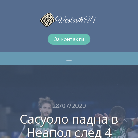
За контакти
28/07/2020
Сасуоло падна в
Неапол след 4