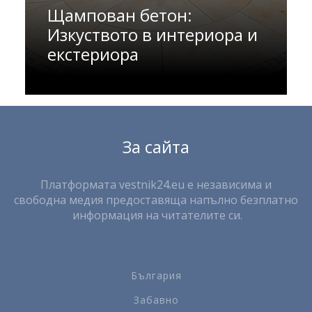
Щампован бетон:
Изкуството в интериора и
екстериора
За сайта
Платформата vestnik24.eu е независима и
свободна медия предоставяща напълно безплатно
информация на читателите си.
България
Забавно