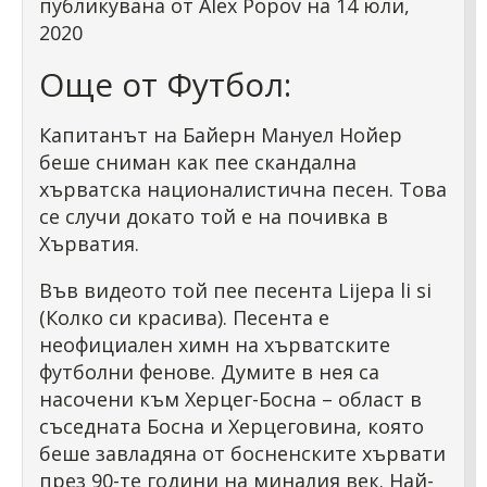
публикувана от Alex Popov на 14 юли,
2020
Още от Футбол:
Капитанът на Байерн Мануел Нойер
беше сниман как пее скандална
хърватска националистична песен. Това
се случи докато той е на почивка в
Хърватия.
Във видеото той пее песента Lijepa li si
(Колко си красива). Песента е
неофициален химн на хърватските
футболни фенове. Думите в нея са
насочени към Херцег-Босна – област в
съседната Босна и Херцеговина, която
беше завладяна от босненските хървати
през 90-те години на миналия век. Най-