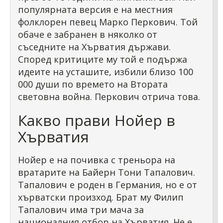
популярната версия е на местния
фолклорен певец Марко Перкович. Той
обаче е забранен в няколко от
съседните на Хърватия държави.
Според критиците му той е подържа
идеите на усташите, избили близо 100
000 души по времето на Втората
световна война. Перкович отрича това.
Какво прави Нойер в
Хърватия
Нойер е на почивка с треньора на
вратарите на Байерн Тони Тапалович.
Тапалович е роден в Германия, но е от
хърватски произход. Брат му Филип
Тапалович има три мача за
националния отбор на Хърватия. Не е