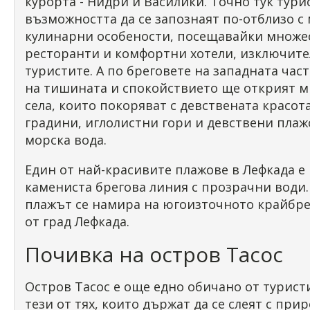
курорта - Нидри и Василики. Точно тук тури
възможността да се запознаят по-отблизо с 
кулинарни особености, посещавайки множес
ресторанти и комфортни хотели, изключите
туристите. А по бреговете на западната час
на тишината и спокойствието ще открият 
села, които покоряват с девствената красот
градини, иглолистни гори и девствени плаж
морска вода.
Един от най-красивите плажове в Лефкада е
камениста брегова линия с прозрачни води. 
плажът се намира на югоизточното крайбреж
от град Лефкада.
Почивка на остров Тасос
Остров Тасос е още едно обичано от туристи
тези от тях, които държат да се слеят с прир