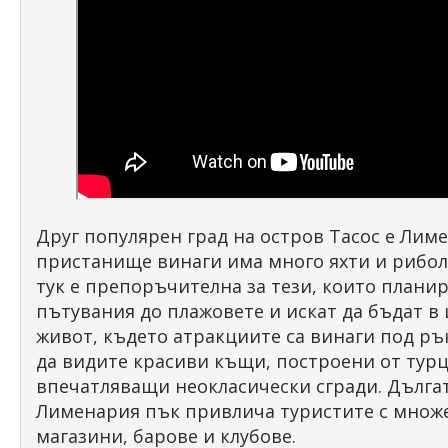
Друг популярен град на остров Тасос е Лиме
пристанище винаги има много яхти и рибол
тук е препоръчителна за тези, които планир
пътувания до плажовете и искат да бъдат в
живот, където атракциите са винаги под ръ
да видите красиви къщи, построени от турц
впечатляващи неокласически сгради. Дълга
Лименария пък привлича туристите с множе
магазини, барове и клубове.