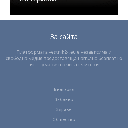
За сайта
Платформата vestnik24.eu е независима и
свободна медия предоставяща напълно безплатно
информация на читателите си.
България
Забавно
Здраве
Общество