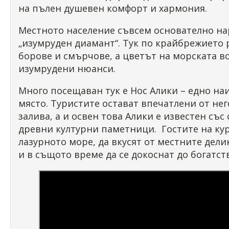
на пълен душевен комфорт и хармония.
Местното население съвсем основателно на
„изумруден диамант“. Тук по крайбрежието 
борове и смърчове, а цветът на морската во
изумрудени нюанси.
Много посещаван тук е Нос Алики – едно н
място. Туристите остават впечатлени от не
залива, а и освен това Алики е известен със
древни културни паметници. Гостите на кур
лазурното море, да вкусят от местните дели
и в същото време да се докоснат до богатст