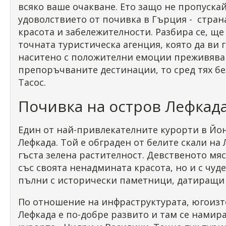
всяко ваше очакване. Ето защо не пропуска
удоволствието от почивка в Гърция - стран
красота и забележителности. Разбира се, ще
точната туристическа агенция, която да ви
наситено с положителни емоции преживяване
препоръчваните дестинации, то сред тях бе
Тасос.
Почивка на остров Лефкад
Един от най-привлекателните курорти в Йо
Лефкада. Той е обграден от белите скали на 
гъста зелена растителност. Девственото мя
със своята ненадмината красота, но и с чуд
пълни с исторически паметници, датиращи 
По отношение на инфраструктурата, югоиз
Лефкада е по-добре развито и там се намир