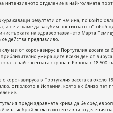
на интензивното отделение в най-голямата порт
окуражаващи резултати от начина, по който овл
, и не искаме да загубим постигнатото“, обобщ
инистърката на здравеопазването Марта Темиду
 се действа предпазливо.
случаи от коронавирус в Португалия досега са б
а приблизително умиращите всеки ден от вируса
тората най-засегната страна в Европа с 18 500 
 с коронавируса в Португалия засега са около 18
лко, отколкото в Испания, която е с близо пет п
еление.
тугалия преди здравната криза да бе сред евро
ай-малък брой легла в интензивни отделения на 