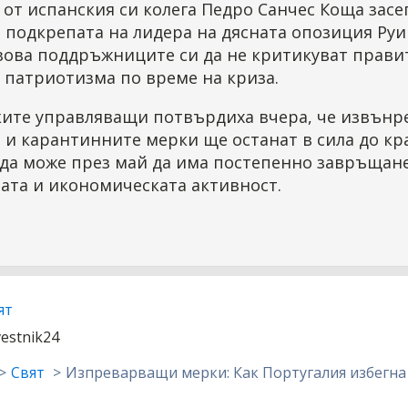
 от испанския си колега Педро Санчес Коща засе
 подкрепата на лидера на дясната опозиция Руи
зова поддръжниците си да не критикуват прави
 патриотизма по време на криза.
ките управляващи потвърдиха вчера, че извънр
и карантинните мерки ще останат в сила до кр
а да може през май да има постепенно завръщан
ата и икономическата активност.
ят
vestnik24
Свят
Изпреварващи мерки: Как Португалия избегна