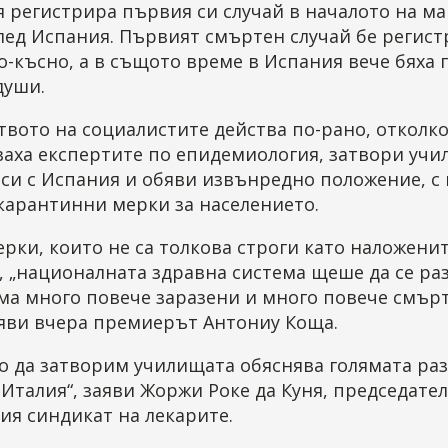
 регистрира първия си случай в началото на ма
лед Испания. Първият смъртен случай бе регис
-късно, а в същото време в Испания вече бяха
души.
вото на социалистите действа по-рано, отколк
аха експертите по епидемиология, затвори учи
си с Испания и обяви извънредно положение, с 
карантинни мерки за населението.
ерки, които не са толкова строги като наложени
 „националната здравна система щеше да се ра
ма много повече заразени и много повече смър
аяви вчера премиерът Антониу Коща.
о да затворим училищата обяснява голямата раз
Италия“, заяви Жоржи Роке да Куня, председател
ия синдикат на лекарите.