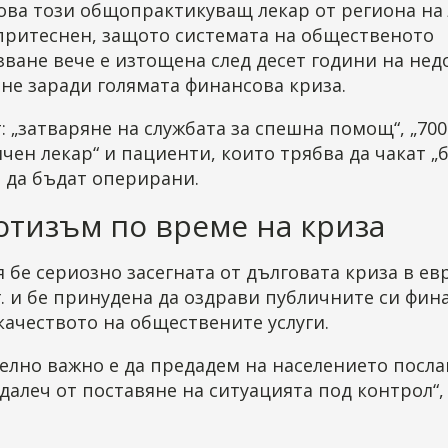
ова този общопрактикуващ лекар от региона на
 притеснен, защото системата на общественото
ване вече е изтощена след десет години на не
не заради голямата финансова криза.
: „затваряне на службата за спешна помощ“, „70
ичен лекар“ и пациенти, които трябва да чакат „
а да бъдат оперирани.
отизъм по време на криза
 бе сериозно засегната от дълговата криза в ев
г. и бе принудена да оздрави публичните си фин
качеството на обществените услуги.
елно важно е да предадем на населението посла
далеч от поставяне на ситуацията под контрол“,