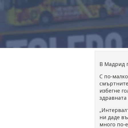
В Мадрид п
С по-малко
смъртните 
избегне го
здравната 
„Интервал
ни даде в
много по-е