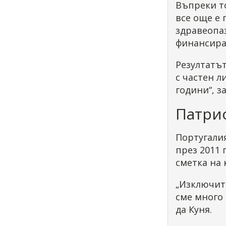
Въпреки т
все още е
здравеопаз
финансира
Резултатът
с частен л
години“, з
Патри
Португалия
през 2011 
сметка на 
„Изключит
сме много 
да Куня.