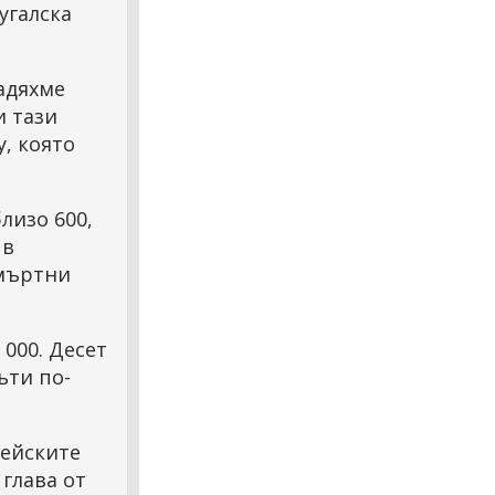
угалска
адяхме
и тази
, която
лизо 600,
 в
смъртни
 000. Десет
ъти по-
пейските
глава от