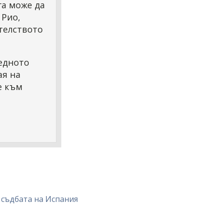
га може да
 Рио,
телството
едното
ая на
е към
 съдбата на Испания