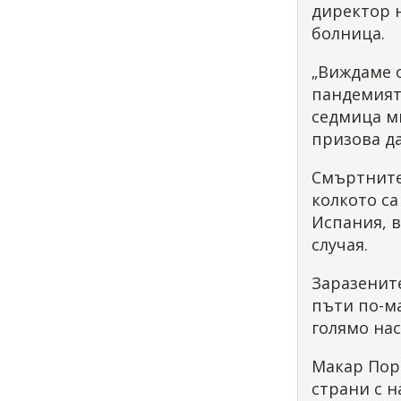
директор 
болница.
„Виждаме 
пандемията
седмица м
призова да
Смъртните 
колкото с
Испания, в
случая.
Заразените
пъти по-ма
голямо нас
Макар Пор
страни с н