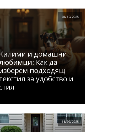
03/10/2025
Килими и домашни
любимци: Как да
изберем подходящ
текстил за удобство и
стил
11/07/2025