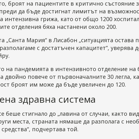
о, броят на пациентите в критично състояние 
 преди да бъде достигнат лимитът на възможнос
а интензивна грижа, като от общо 1200 хоспита
те отделения бяха настанени около 200.
а „Санта Мария“ в Лисабон „ситуацията остава 
разполагаме с достатъчен капацитет“, уверява 
йру.
то на пандемията в интензивното отделение на
а двойно повече от първоначалните 30 легла, к
ст броят им може да бъде увеличен до 120.
ена здравна система
се беше стигнало до „лавина от случаи, както вид
руги места, страната нямаше да разполага с не
 средства“, подчертава той.