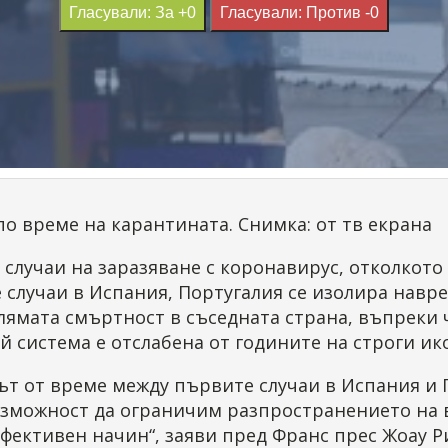
Гласували: За +0
Гласували: Против -0
о време на карантината. Снимка: от тв екрана
 случаи на заразяване с коронавирус, отколкото 
случаи в Испания, Португалия се изолира навре
лямата смъртност в съседната страна, въпреки 
й система е отслабена от годините на строги и
ът от време между първите случаи в Испания и 
ъзможност да ограничим разпространението на 
фективен начин“, заяви пред Франс прес Жоау Р