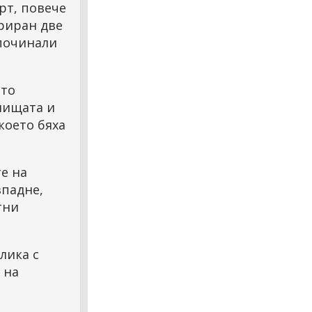
рт, повече
триран две
 починали
ото
лищата и
което бяха
те на
зпадне,
тни
лика с
 на