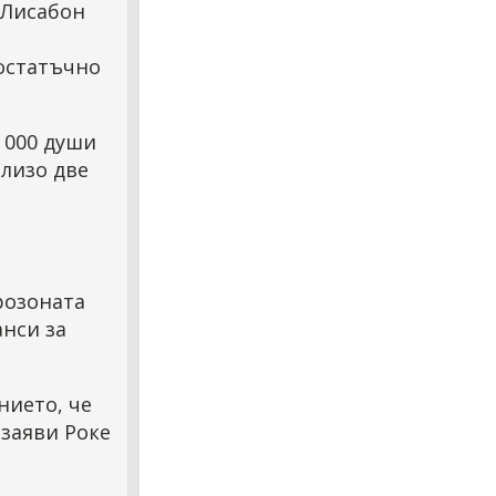
 Лисабон
достатъчно
0 000 души
близо две
розоната
анси за
нието, че
 заяви Роке