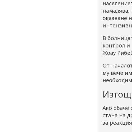
населениет
намалява,
оказване н
интензивни
В болницат
контрол и 
Жоау Рибе
От начало
му вече им
необходимо
Изтощ
Ако обаче 
стана на д
за реакция