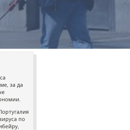
са
ме, за да
че
кономии.
Португалия
вируса по
ибейру,