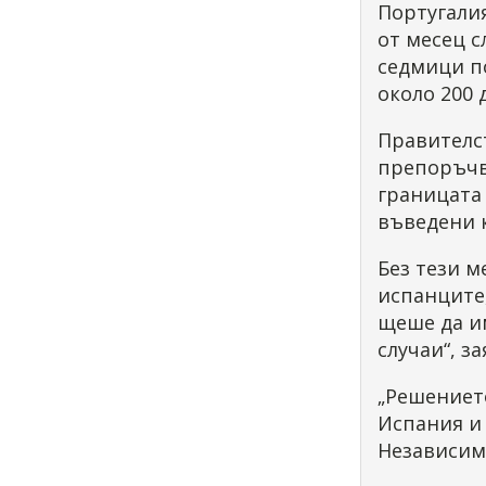
Португалия
от месец с
седмици по
около 200 
Правителст
препоръчв
границата 
въведени 
Без тези м
испанците,
щеше да и
случаи“, з
„Решениет
Испания и 
Независим