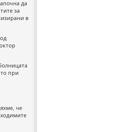
започна да
тите за
лизирани в
под
доктор
 болницата
ато при
яхме, че
обходимите