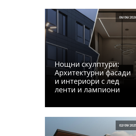
06/06/202
Нощни скулптури:
Архитектурни фасади
и интериори с лед
ленти и лампиони
02/09/202