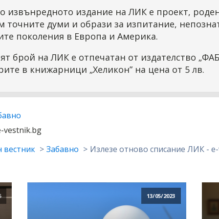
о извънредното издание на ЛИК е проект, роден
м точните думи и образи за изпитание, непозна
ите поколения в Европа и Америка.
т брой на ЛИК е отпечатан от издателство „ФАБ
рите в книжарници „Хеликон” на цена от 5 лв.
бавно
e-vestnik.bg
 вестник
Забавно
Излезе отново списание ЛИК - e-
6
13/05/2023