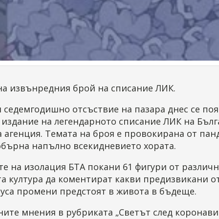
на извънредния брой на списание ЛИК.
 седемгодишно отсъствие на пазара днес се по
 издание на легендарното списание ЛИК на Бълг
 агенция. Темата на броя е провокирана от пан
обърна напълно всекидневието хората.
е на изолация БТА покани 61 фигури от различн
та култура да коментират какви предизвикани о
уса промени предстоят в живота в бъдеще.
ите мнения в рубриката „Светът след коронави