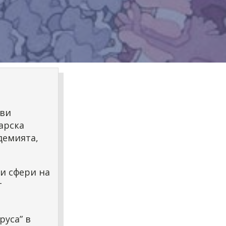
яви
арска
демията,
и сфери на
т
руса” в