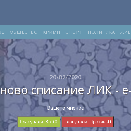
ВЕ
ОБЩЕСТВО
КРИМИ
СПОРТ
ПОЛИТИКА
ЖИВ
20/07/2020
ново списание ЛИК - e-
Вашето мнение
Гласували: За +0
Гласували: Против -0