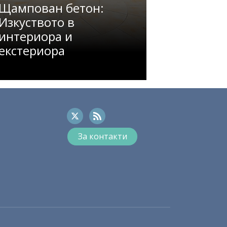
Щампован бетон:
Изкуството в
интериора и
екстериора
За контакти