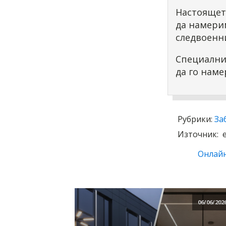
Настоящет
да намери
следвоенн
Специалния
да го наме
Рубрики:
За
Източник:
Онлайн
06/06/202