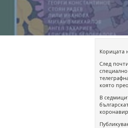
Корицата 
След почти
специално
телеграфна
която пре
В седмицит
българска
коронавир
Публикуван