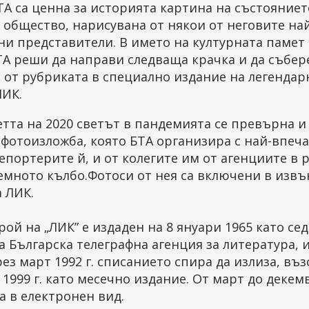
ТА са ценна за историята картина на състояниет
общество, нарисувана от някои от неговите на
и представители. В името на културната памет
ТА реши да направи следваща крачка и да събер
 от рубриката в специално издание на легендар
ЛИК.
тта на 2020 светът в пандемията се превърна и 
 фотоизложба, която БТА организира с най-впеч
епортерите й, и от колегите им от агенциите в 
земното кълбо.Фотоси от нея са включени в изв
 ЛИК.
ой на „ЛИК” е издаден на 8 януари 1965 като се
 Българска телеграфна агенция за литература, и
рез март 1992 г. списанието спира да излиза, въ
 1999 г. като месечно издание. От март до декемв
 в електронен вид.