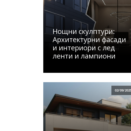
Нощни скулптури:
Архитектурни фасади
и интериори с лед
ленти и лампиони
02/09/202