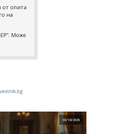
 от опита
то на
ЕР”. Може
vestnik.bg
03/10/2025