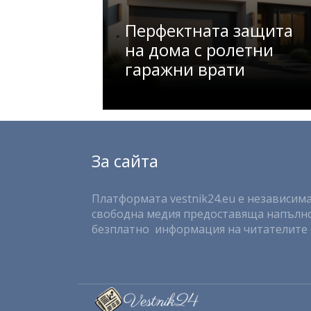
Перфектната защита
на дома с ролетни
гаражни врати
За сайта
Платформата vestnik24.eu е независима
свободна медия предоставяща напълн
безплатно информация на читателите 