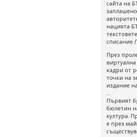
сайта на Б
заплашено 
авторитетн
нацията Б
текстовете
списание 
През проле
виртуална
кадри от р
точки на 
издание на
…
Първият бр
бюлетин на
култура. П
е през май
съществува