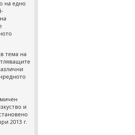
о на едно
й-
 на
е
ното
в тема на
атляващите
различни
ънредното
дмичен
зкуство и
зстановено
ри 2013 г.