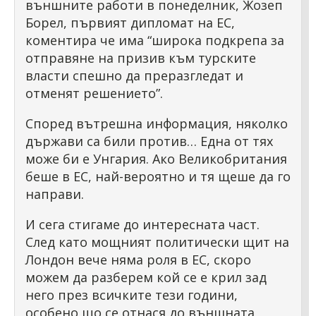
външните работи в понеделник, Жозеп
Борел, първият дипломат на ЕС,
коментира че има “широка подкрепа за
отправяне на призив към турските
власти спешно да преразгледат и
отменят решението”.
Според вътрешна информация, няколко
държави са били против… Една от тях
може би е Унгария. Ако Великобритания
беше в ЕС, най-вероятно и тя щеше да го
направи.
И сега стигаме до интересната част.
След като мощният политически щит на
Лондон вече няма роля в ЕС, скоро
можем да разберем кой се е крил зад
него през всичките тези години,
особено що се отнася до външната