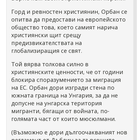
Горд и ревностен християнин, Орбан се
опитва да предостави на европейското
общество това, което самият нарича
християнски щит срещу
предизвикателствата на
глобализиращия се свят.
Той вярва толкова силно в
християнските ценности, че от години
блокира споразумението за миграция
на ЕС. Орбан дори изгради стена по
южната граница на Унгария, за да не
допусне на унгарска територия
мигранти, бягащи от войната, по-
голямата част от които мюсюлмани.
(Възможно е дори дългоочакваният нов