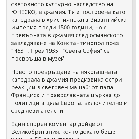
световното културно наследство на
ЮНЕСКО, в джамия. Тя е построена като
катедрала в християнската Византийска
империя преди 1500 години, но е
превърната в джамия след османското
завладяване на Константинопол през
1453 г. През 1935г. “Света София” се
превръща в музей.
Новото превръщане на някогашната
катедрала в джамия предизвика остри
реакции в световен мащаб: от папа
Франциск и православната църква до
политици в цяла Европа, включително и
сред леви атеисти.
Един спорен коментар дойде от
Великобритания, която докато беше