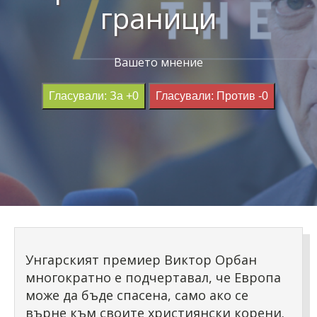
граници
Вашето мнение
Гласували: За +0
Гласували: Против -0
Унгарският премиер Виктор Орбан
многократно e подчертавал, че Европа
може да бъде спасена, само ако се
върне към своите християнски корени.