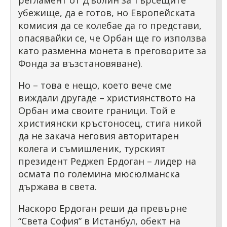
регламент от Дъблин за търсещите
убежище, да е готов, но Европейската
комисия да се колебае да го представи,
опасявайки се, че Орбан ще го използва
като разменна монета в преговорите за
Фонда за възстановяване).
Но – това е нещо, което вече сме
виждали другаде – християнството на
Орбан има своите граници. Той е
християнски кръстоносец, стига никой
да не закача неговия авторитарен
колега и съмишленик, турският
президент Реджеп Ердоган – лидер на
осмата по големина мюсюлманска
държава в света.
Наскоро Ердоган реши да превърне
“Света София” в Истанбул, обект на