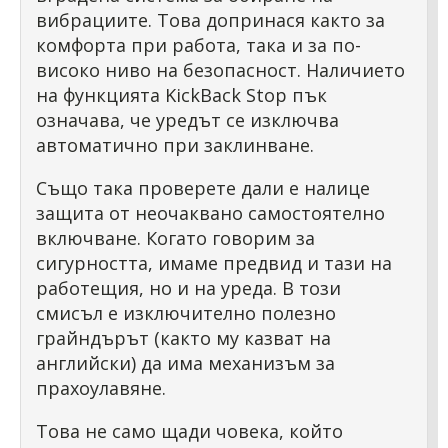
вибрациите. Това допринася както за
комфорта при работа, така и за по-
високо ниво на безопасност. Наличието
на функцията KickBack Stop пък
означава, че уредът се изключва
автоматично при заклинване.
Също така проверете дали е налице
защита от неочаквано самостоятелно
включване. Когато говорим за
сигурността, имаме предвид и тази на
работещия, но и на уреда. В този
смисъл е изключително полезно
грайндърът (както му казват на
английски) да има механизъм за
прахоулавяне.
Това не само щади човека, който