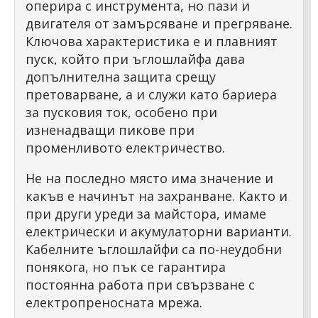
оперира с инструмента, но пази и
двигателя от замърсяване и прегряване.
Ключова характеристика е и плавният
пуск, който при ъглошлайфа дава
допълнителна защита срещу
претоварване, а и служи като бариера
за пусковия ток, особено при
изненадващи пикове при
променливото електричество.
Не на последно място има значение и
какъв е начинът на захранване. Както и
при други уреди за майстора, имаме
електрически и акумулаторни варианти.
Кабелните ъглошлайфи са по-неудобни
понякога, но пък се гарантира
постоянна работа при свързване с
електропреносната мрежа.