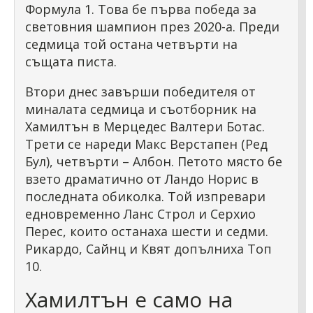
Формула 1. Това бе първа победа за
световния шампион през 2020-а. Преди
седмица той остана четвърти на
същата писта.
Втори днес завърши победителя от
миналата седмица и съотборник на
Хамилтън в Мерцедес Валтери Ботас.
Трети се нареди Макс Верстапен (Ред
Бул), четвърти – Албон. Петото място бе
взето драматично от Ландо Норис в
последната обиколка. Той изпревари
едновременно Ланс Строл и Серхио
Перес, които останаха шести и седми.
Рикардо, Сайнц и Квят допълниха Топ
10.
Хамилтън е само на