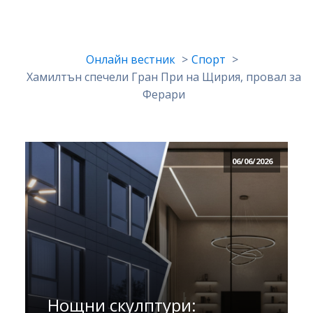
Онлайн вестник
Спорт
Хамилтън спечели Гран При на Щирия, провал за
Ферари
06/06/2026
Нощни скулптури: