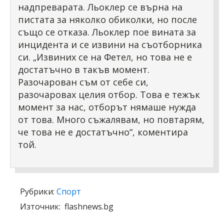
надпреварата. Льоклер се върна на
пистата за няколко обиколки, но после
също се отказа. Льоклер пое вината за
инцидента и се извини на съотборника
си. „Извиних се на Фетел, но това не е
достатъчно в такъв момент.
Разочарован съм от себе си,
разочаровах целия отбор. Това е тежък
момент за нас, отборът нямаше нужда
от това. Много съжалявам, но повтарям,
че това не е достатъчно“, коментира
той.
Рубрики:
Спорт
Източник:
flashnews.bg