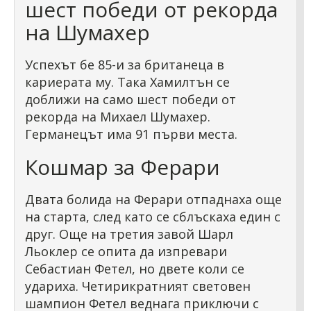
шест победи от рекорда
на Шумахер
Успехът бе 85-и за британеца в
кариерата му. Така Хамилтън се
доближи на само шест победи от
рекорда на Михаел Шумахер.
Германецът има 91 първи места.
Кошмар за Ферари
Двата болида на Ферари отпаднаха още
на старта, след като се сблъскаха един с
друг. Още на третия завой Шарл
Льоклер се опита да изпревари
Себастиан Фетел, но двете коли се
удариха. Четирикратният световен
шампион Фетел веднага приключи с