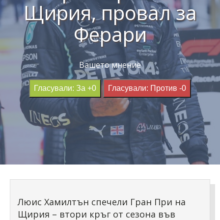
Щирия, провал за
Ферари
Вашето мнение
Гласували: За +0
Гласували: Против -0
Люис Хамилтън спечели Гран При на
Щирия – втори кръг от сезона във