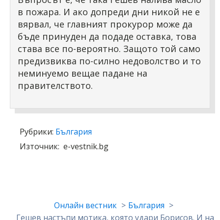
в пожара. И ако допреди дни никой не е
вярвал, че главният прокурор може да
бъде принуден да подаде оставка, това
става все по-вероятно. Защото той само
предизвиква по-силно недоволство и то
неминуемо вещае падане на
правителството.
Рубрики:
България
Източник:
e-vestnik.bg
Онлайн вестник
България
Гешев настъпи мотика, която удари Борисов. И на