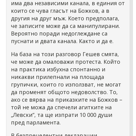
има два независими канала, в единия от
които се чува гласът на Божков, а в
другия на друг мъж. Което предполага,
че записите може да са манипулирани.
Вероятно поради недоглеждане са
пуснати и двата канала. Както и да е.
На база на този разговор Гешев смята,
че може да омаловажи протеста. Който
на практика избухна спонтанно и
никакви прилепнали на площада
групички, които го използват, не могат
да променят общото недоволство. То,
ако се вярва на приказките на Божков –
той не можа да спечели агитките на
„Левски“, та ще изпрати 10 000 души
пред парламента.
В безпрецедентни декларации