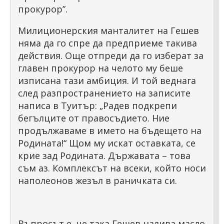
прокурор”.
Милиционерския манталитет на Гешев
няма да го спре да предприеме такива
действия. Още отпреди да го изберат за
главен прокурор на челото му беше
изписана тази амбиция. И той веднага
след разпространението на записите
написа в Туитър: „Радев подкрепи
бегълците от правосъдието. Ние
продължаваме в името на бъдещето на
Родината!“ Щом му искат оставката, се
крие зад Родината. Държавата – това
съм аз. Комплексът на всеки, който носи
наполеонов жезъл в раничката си.
Въпросът е, че така Гешев налива масло