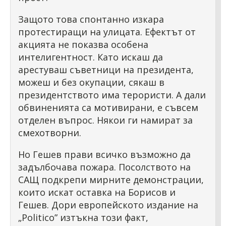
Защото това спонтанно изкара
протестиращи на улицата. Ефектът от
акцията не показва особена
интелигентност. Като искаш да
арестуваш съветници на президента,
можеш и без окупации, сякаш в
президентството има терористи. А дали
обвиненията са мотивирани, е съвсем
отделен въпрос. Някои ги намират за
смехотворни.
Но Гешев прави всичко възможно да
задълбочава пожара. Посолството на
САЩ подкрепи мирните демонстрации,
които искат оставка на Борисов и
Гешев. Дори европейското издание на
„Politico” изтъкна този факт,