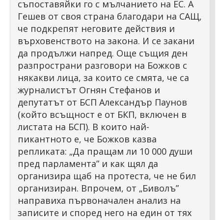
съпоставяйки го с мълчанието на ЕС. А
Гешев от своя страна благодари на САЩ,
че подкрепят неговите действия и
върховенството на закона. И се закани
да продължи напред. Още същия ден
разпространи разговори на Божков с
някакви лица, за които се смята, че са
журналистът Огнян Стефанов и
депутатът от БСП Александър Паунов
(който всъщност е от БКП, включен в
листата на БСП). В които най-
пикантното е, че Божков казва
репликата: „Да пращам ли 10 000 души
пред парламента” и как щял да
организира щаб на протеста, че не бил
организиран. Впрочем, от „Биволъ”
направиха първоначален анализ на
записите и според него на един от тях