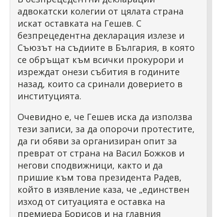
адвокатски колегии от цялата страна
искат оставката на Гешев. С
безпрецедентна декларация излезе и
Съюзът на съдиите в България, в която
се обръщат към всички прокурори и
изреждат онези събития в годините
назад, които са сринали доверието в
институцията.
Очевидно е, че Гешев иска да използва
тези записи, за да опорочи протестите,
да ги обяви за организиран опит за
преврат от страна на Васил Божков и
негови сподвижници, както и да
пришие към това президента Радев,
който в изявление каза, че „единствен
изход от ситуацията е оставка на
премиера Борисов и на главния