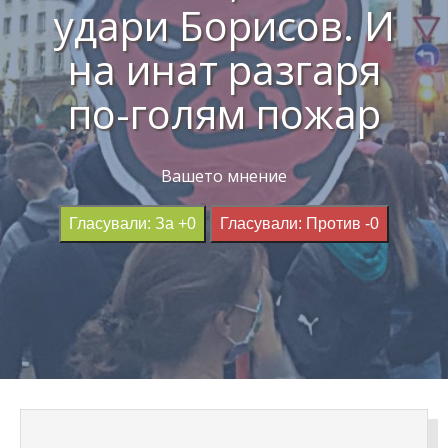
удари Борисов. И
на инат разгаря
по-голям пожар
Вашето мнение
Гласували: За +0
Гласували: Против -0