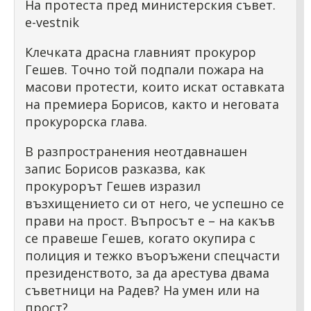
На протеста пред министерския съвет.
e-vestnik
Клечката драсна главният прокурор
Гешев. Точно той подпали пожара на
масови протести, които искат оставката
на премиера Борисов, както и неговата
прокурорска глава.
В разпространения неотдавнашен
запис Борисов разказва, как
прокурорът Гешев изразил
възхищението си от него, че успешно се
прави на прост. Въпросът е – на какъв
се правеше Гешев, когато окупира с
полиция и тежко въоръжени спецчасти
президенството, за да арестува двама
съветници на Радев? На умен или на
прост?