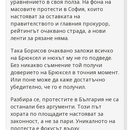
уравнението в своя полза. На фона на
масовите протести в София, които
настояват за оставката на
правителството и главния прокурор,
рейтингът очаквано страда, а нови
ленти за рязане няма.
Така Борисов очаквано заложи всичко
на Брюксел и нюхът му не го подведе.
Без никакво съмнение той получи
доверието на Брюксел в точния момент.
Или поне може да каже достатъчно
убедително, че го е получил.
Разбира се, протестите в България не са
останали без аргументи. Този път
хората по площадите настояват за
законност, а не за пари. Уникалното на
протеста е фокусът върху