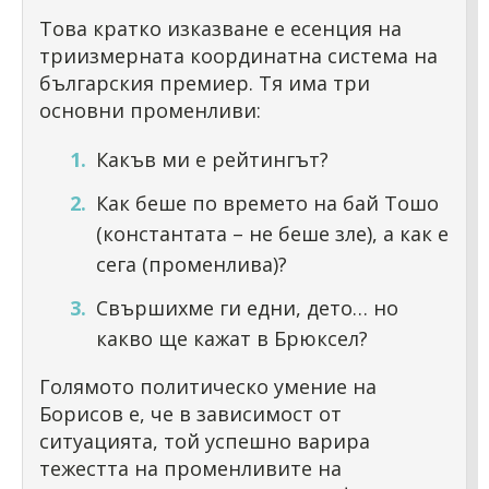
Това кратко изказване е есенция на
триизмерната координатна система на
българския премиер. Тя има три
основни променливи:
Какъв ми е рейтингът?
Как беше по времето на бай Тошо
(константата – не беше зле), а как е
сега (променлива)?
Свършихме ги едни, дето… но
какво ще кажат в Брюксел?
Голямото политическо умение на
Борисов е, че в зависимост от
ситуацията, той успешно варира
тежестта на променливите на