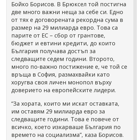
Бойко Борисов. В Брюксел той постигна
две много важни неща за себе си. Едно
от тях е договорената рекордна сума в
размер на 29 милиарда евро. Това са
парите от ЕС – сбор от грантове,
бюджет и евтини кредити, до които
България получава достъп за
следващите седем години. Второто,
много по-важно постижение е, че той се
връща в София, размахвайки като
хоругва своя личен монопол върху
доверието на европейските лидери.
“За хората, които ми искат оставката,
им оставям 29 милиарда евро за
следващите години. Това е повече от
всичко, което изкарваше България по
времето на социализма”, каза Борисов.