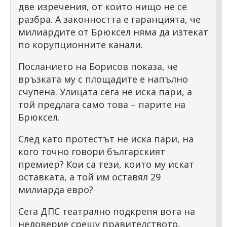
две изречения, от които нищо не се
разбра. А законността е гаранцията, че
милиардите от Брюксел няма да изтекат
по корупционните канали.
Посланието на Борисов показа, че
връзката му с площадите е напълно
счупена. Улицата сега не иска пари, а
той предлага само това – парите на
Брюксел.
След като протестът не иска пари, на
кого точно говори българският
премиер? Кои са тези, които му искат
оставката, а той им оставял 29
милиарда евро?
Сега ДПС театрално подкрепя вота на
недоверие срещу правителството,