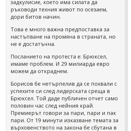
задкулисие, което има силата да
ръководи техния живот по осезаем,
дори битов начин.
Това е много важна предпоставка за
настъпване на промяна в страната, но
не е достатъчна.
Посланието на протеста е: Брюксел,
имаме проблем. И 29 милиарда евро
можем да откраднем.
Борисов бе нетърпелив да се похвали с
успехите си след лидерската среща в
Брюксел. Той даде публичен отчет само
половин час след нейния край.
Премиерът говори за пари, пари и пак
пари. От 19 минути изказване темата за
върховенството на закона бе сбутана в