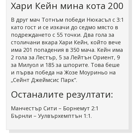
Хари Кейн мина кота 200
В друг мач Тотнъм победи Нюкасъл с 3:1
като гост и се изкачи до седмо място в
подреждането с 55 точки. Два гола за
столичани вкара Хари Кейн, който вече
има 201 попадения в 350 мача. Кейн има
2 гола за Лестър, 5 за Лейтън Ориент, 9
за Милуол и 185 за шпорите. Това беше
и първа победа на Жозе Моуриньо на
„Сейнт Джеймсис Парк“.
Останалите резултати:
Манчестър Сити – Борнемут 2:1
Бърнли – Уулвърхемптън 1:1.