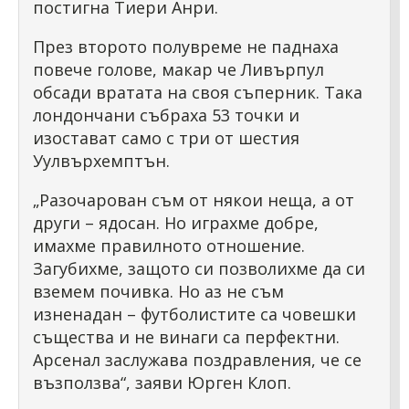
постигна Тиери Анри.
През второто полувреме не паднаха
повече голове, макар че Ливърпул
обсади вратата на своя съперник. Така
лондончани събраха 53 точки и
изостават само с три от шестия
Уулвърхемптън.
„Разочарован съм от някои неща, а от
други – ядосан. Но играхме добре,
имахме правилното отношение.
Загубихме, защото си позволихме да си
вземем почивка. Но аз не съм
изненадан – футболистите са човешки
същества и не винаги са перфектни.
Арсенал заслужава поздравления, че се
възползва“, заяви Юрген Клоп.