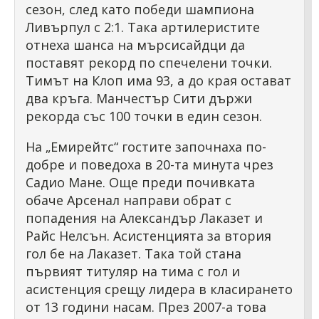
сезон, след като победи шампиона
Ливърпул с 2:1. Така артилеристите
отнеха шанса на мърсисайдци да
поставят рекорд по спечелени точки.
Тимът на Клоп има 93, а до края остават
два кръга. Манчестър Сити държи
рекорда със 100 точки в един сезон.
На „Емирейтс“ гостите започнаха по-
добре и поведоха в 20-та минута чрез
Садио Мане. Още преди почивката
обаче Арсенал направи обрат с
попадения на Александър Лаказет и
Райс Нелсън. Асистенцията за втория
гол бе на Лаказет. Така той стана
първият титуляр на тима с гол и
асистенция срещу лидера в класирането
от 13 години насам. През 2007-а това