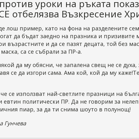
против уроки на ръката показ
СЕ отбелязва Възкресение Хр
е лош пример, като на фона на разделените сем
огат да бъдат заедно на празника и призивите 
ри възрастните и да се пазят децата, той без ма
 маска, са се събрали за ПР-а.
някой да му обясни, че запалена свещ не се духа, 
авя се да изгори сама. Ама кой, кой да му каже!Т
 че се използват най-светлите празници на бълг
и евтин политически ПР. Да не говорим за неле
ичния пиар, за да ти снима шоуто в полунощ!
а Гунчева