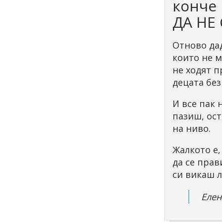
конче 
ДА НЕ 
Отново дад
които не м
не ходят п
децата без
И все пак 
пазиш, ост
на ниво.
Жалкото е,
да се прав
си викаш л
Елен