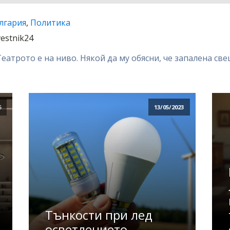
лгария
,
Политика
vestnik24
Театрото е на ниво. Някой да му обясни, че запалена свещ 
6
13/05/2023
Тънкости при лед
осветлението