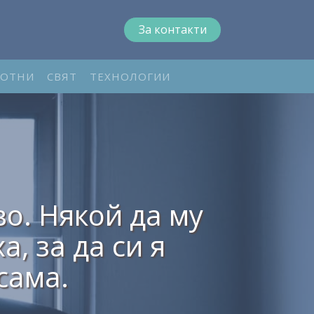
За контакти
ОТНИ
СВЯТ
ТЕХНОЛОГИИ
во. Някой да му
а, за да си я
сама.