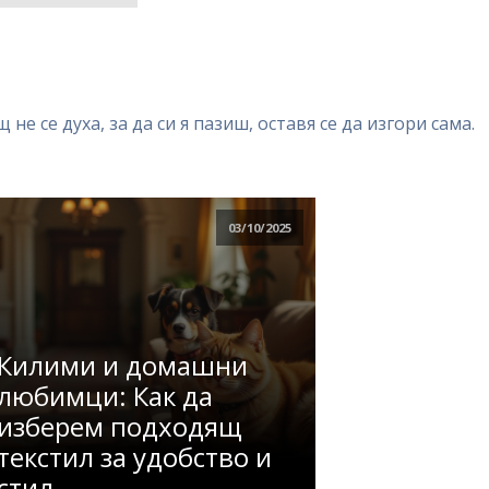
не се духа, за да си я пазиш, оставя се да изгори сама.
03/10/2025
Килими и домашни
любимци: Как да
изберем подходящ
текстил за удобство и
стил