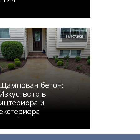
11/07/2025
Щампован бетон:
Изкуството в
интериора и
екстериора