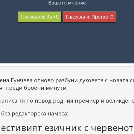
Вашето мнение
Гласували: За +0
Гласували: Против -0
ена Гунчева отново разбуни духовете с новата с
я, преди броени минути.
написа тя по повод родния премиер и великден
без редакторска намеса:
естивият езичник с червенот