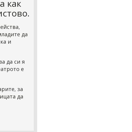
а как
истово.
ейства,
младите да
ска и
за да си я
еатрото е
арите, за
пицата да