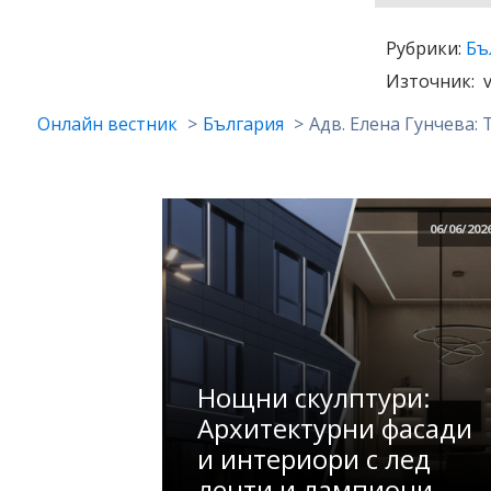
Рубрики:
Бъ
Източник:
Онлайн вестник
България
Адв. Елена Гунчева: 
06/06/202
Нощни скулптури:
Архитектурни фасади
и интериори с лед
ленти и лампиони