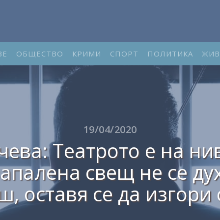
ВЕ
ОБЩЕСТВО
КРИМИ
СПОРТ
ПОЛИТИКА
ЖИВ
19/04/2020
чева: Театрото е на ни
апалена свещ не се дух
ш, оставя се да изгори 