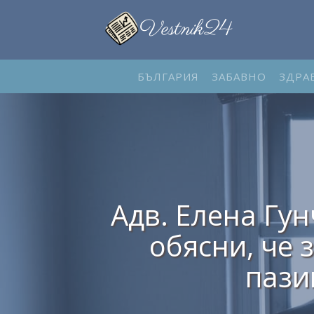
БЪЛГАРИЯ
ЗАБАВНО
ЗДРА
Адв. Елена Гун
обясни, че з
пази