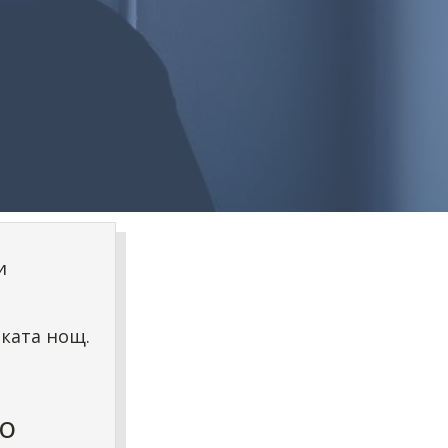
и
ската нощ.
о