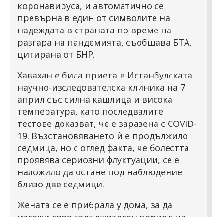
коронавируса, и автоматично се
превърна в един от символите на
надеждата в страната по време на
разгара на пандемията, съобщава БТА,
цитирана от БНР.
Хавахан е била приета в Истанбулската
научно-изследователска клиника на 7
април със силна кашлица и висока
температура, като последвалите
тестове доказват, че е заразена с COVID-
19. Възстановяването ѝ е продължило
седмица, но с оглед факта, че болестта
проявява сериозни флуктуации, се е
наложило да остане под наблюдение
близо две седмици.
Жената се е прибрала у дома, за да