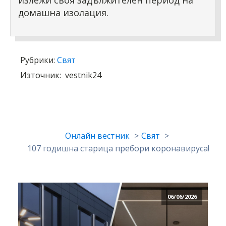
излежи своя задължителен период на
домашна изолация.
Рубрики:
Свят
Източник:
vestnik24
Онлайн вестник
Свят
107 годишна старица пребори коронавируса!
06/06/2026